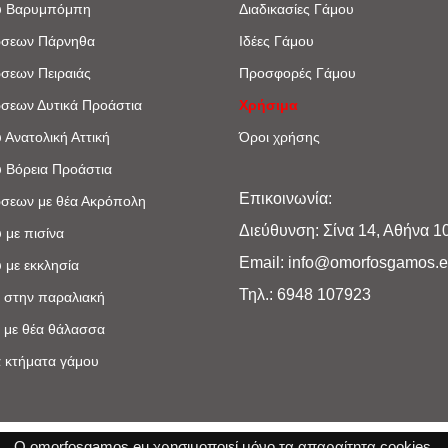
υ Βαρυμπόμπη
Διαδικασίες Γάμου
ώσεων Πάρνηθα
Ιδέες Γάμου
ώσεων Πειραιάς
Προσφορές Γάμου
ώσεων Δυτικά Προάστια
Χρήσιμα
 Ανατολική Αττική
Όροι χρήσης
 Βόρεια Προάστια
Επικοινωνία:
ώσεων με θέα Ακρόπoλη
Διεύθυνση: Σίνα 14, Αθήνα 1
 με πισίνα
Email: info@omorfosgamos.
 με εκκλησία
Τηλ.: 6948 107923
 στην παραλιακή
 με θέα θάλασσα
 κτήματα γάμου
Copyright © 2017 - 2021
omorfosgamos.eu
Ο omorfosgamos.eu χρησιμοποιεί μόνο τα απαραίτητα cookies.