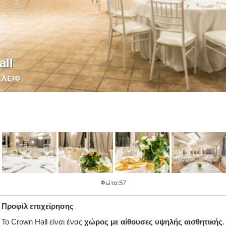
all
κλειο
Φώτο:57
Προφίλ επιχείρησης
Το Crown Hall είναι ένας
χώρος με αίθουσες υψηλής αισθητικής
.