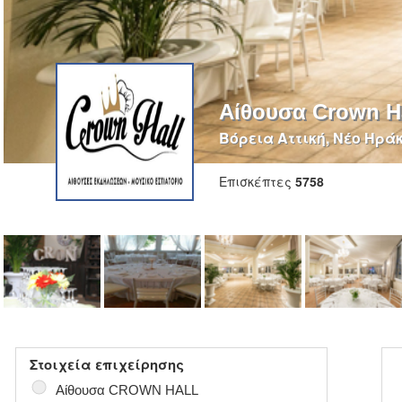
Αίθουσα Crown H
Βόρεια Αττική, Νέο Ηρά
Επισκέπτες
5758
Στοιχεία επιχείρησης
●
Αίθουσα CROWN HALL