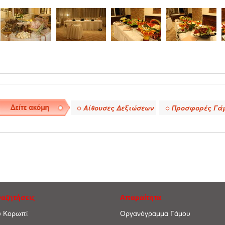
●
●
Αίθουσες Δεξιώσεων
Προσφορές Γά
ναζητήσεις
Απαραίτητα
υ Κορωπί
Οργανόγραμμα Γάμου