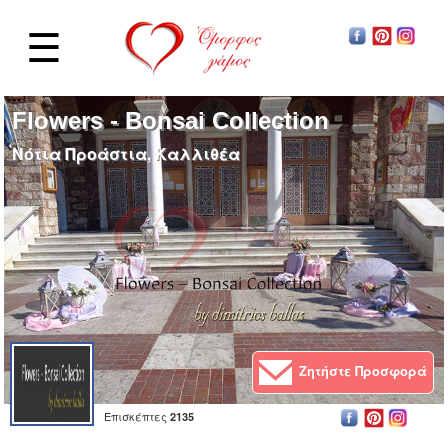
☰
Flowers - Bonsai Collection
Νότια Προάστια, Καλλιθέα
Ζητήστε Προσφορά
Επισκέπτες
2135