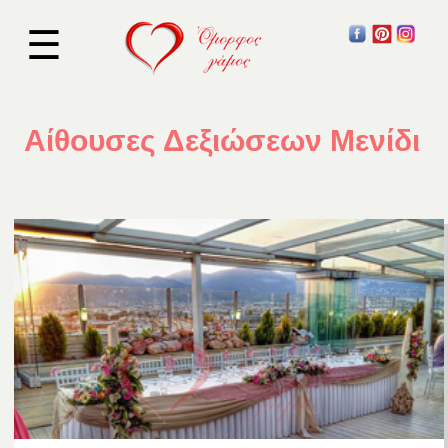
☰
Αίθουσες Δεξιώσεων Μενίδι