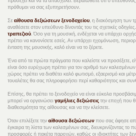
προσέχει και να τα απασχολεί. Βεβαιωθείτε ότι ο υπεύθυνο
πρόθυμοι να σας εξυπηρετήσουν.
Σε
αίθουσα δεξιώσεων ξενοδοχείου
, η διακόσμηση των τ
αναθέσετε στον υπεύθυνο δίνοντάς του τις σχετικές οδηγίες. 
τραπεζιού
. Όσο για τη μουσική, ενδέχεται να υπάρχει ορχή
πρέπει να κανονίσετε εσείς. Αν υπάρχει ηχομόνωση, περιορι
ένταση της μουσικής, καλό είναι να το ξέρετε.
Ένα από τα πρώτα πράγματα που καλείστε να προσέξετε, είν
είναι όσο ευρύχωρη πρέπει για τον αριθμό των καλεσμένων 
χώρος πρέπει να διαθέτει καλό φωτισμό, εξαερισμό και μέτ
τουαλέτες θα σας πληροφορήσει περί καθαριότητος και συν
Επίσης, θα πρέπει το ξενοδοχείο να είναι εύκολα προσβάσιμο
μπορεί να οργανώσει
γαμήλιες δεξιώσεις
την εποχή που θέ
διαθεσιμότητα της αίθουσας και να την κλείσετε.
Όταν επιλέξετε την
αίθουσα δεξιώσεων
που σας άφησε από
έγκαιρα τη λίστα των καλεσμένων σας, διευκρινίζοντας το 
προσφορές ή πακέτα παροχών, καθώς οι ιδιοκτήτες των ξεν