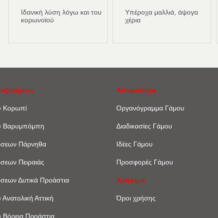
Ιδανική λύση λόγω και του
Υπέροχα μαλλιά, άψογα
κορωνοϊού
χέρια
ναζητήσεις
Απαραίτητα
υ Κορωπί
Οργανόγραμμα Γάμου
υ Βαρυμπόμπη
Διαδικασίες Γάμου
ώσεων Πάρνηθα
Ιδέες Γάμου
ώσεων Πειραιάς
Προσφορές Γάμου
ώσεων Δυτικά Προάστια
Χρήσιμα
 Ανατολική Αττική
Όροι χρήσης
 Βόρεια Προάστια