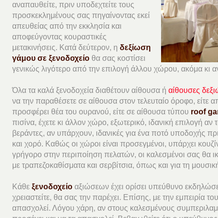
αναπαυθείτε, πριν υποδεχτείτε τους
προσκεκλημένους σας πηγαίνοντας εκεί
απευθείας από την εκκλησία και
αποφεύγοντας κουραστικές
μετακινήσεις. Κατά δεύτερον, η
δεξίωση
γάμου σε ξενοδοχείο
θα σας κοστίσει
γενικώς λιγότερο από την επιλογή άλλου χώρου, ακόμα κι αν
Όλα τα καλά ξενοδοχεία διαθέτουν αίθουσα ή
αίθουσες δεξ
να την παραθέσετε σε αίθουσα στον τελευταίο όροφο, είτε α
προσφέρει θέα του ουρανού, είτε σε αίθουσα τύπου
roof g
πισίνα, έχετε κι άλλον χώρο, εξωτερικό, ιδανική επιλογή αν τ
βεράντες, αν υπάρχουν, ιδανικές για ένα ποτό υποδοχής π
και χορό. Καθώς οι χώροι είναι προσεγμένοι, υπάρχει κουζί
γρήγορο στην περιποίηση πελατών, οι καλεσμένοι σας θα ι
με τραπεζοκαθίσματα και σερβίτσια, όπως και για τη μουσι
Κάθε
ξενοδοχείο
αξιώσεων έχει ορίσει υπεύθυνο εκδηλώσ
χρειαστείτε, θα σας την παρέχει. Επίσης, με την εμπειρία του
απασχολεί. Λόγου χάρη, αν στους καλεσμένους συμπεριλαμ