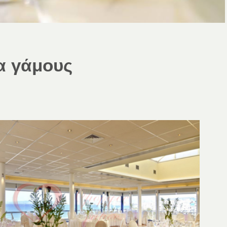
α γάμους