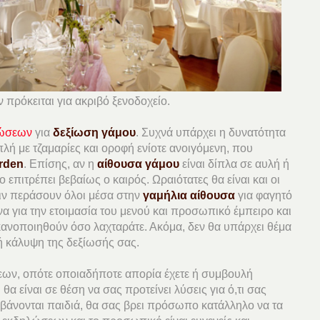
 πρόκειται για ακριβό ξενοδοχείο.
ιώσεων
για
δεξίωση γάμου
. Συχνά υπάρχει η δυνατότητα
πλή με τζαμαρίες και οροφή ενίοτε ανοιγόμενη, που
arden
. Επίσης, αν η
αίθουσα γάμου
είναι δίπλα σε αυλή ή
ο επιτρέπει βεβαίως ο καιρός. Ωραιότατες θα είναι και οι
ριν περάσουν όλοι μέσα στην
γαμήλια αίθουσα
για φαγητό
να για την ετοιμασία του μενού και προσωπικό έμπειρο και
κανοποιηθούν όσο λαχταράτε. Ακόμα, δεν θα υπάρχει θέμα
κή κάλυψη της δεξίωσής σας.
εων, οπότε οποιαδήποτε απορία έχετε ή συμβουλή
 θα είναι σε θέση να σας προτείνει λύσεις για ό,τι σας
βάνονται παιδιά, θα σας βρει πρόσωπο κατάλληλο να τα