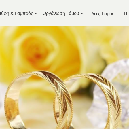
Νύφη & Γαμπρός
Οργάνωση Γάμου
Ιδέες Γάμου
Πρ