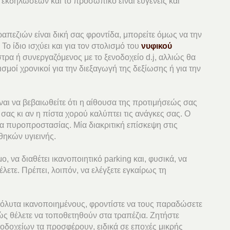
ς εκδηλώσεων και το προσωπικό είναι ευγενείς και
ραπεζιών είναι δική σας φροντίδα, μπορείτε όμως να την
Το ίδιο ισχύει και για τον στολισμό του
νυφικού
στρα ή συνεργαζόμενος με το ξενοδοχείο d.j, αλλιώς θα
σμοί χρονικοί για την διεξαγωγή της δεξίωσης ή για την
αι να βεβαιωθείτε ότι η αίθουσα της προτιμήσεώς σας
σας κι αν η πίστα χορού καλύπτει τις ανάγκες σας. Ο
ρα πυροπροστασίας. Μία διακριτική επίσκεψη στις
θηκών υγιεινής.
, να διαθέτει ικανοποιητικό parking και, φυσικά, να
λετε. Πρέπει, λοιπόν, να ελέγξετε εγκαίρως τη
λυτα ικανοποιημένους, φροντίστε να τους παραδώσετε
πώς θέλετε να τοποθετηθούν στα τραπέζια. Ζητήστε
οδοχείων τα προσφέρουν, ειδικά σε εποχές μικρής