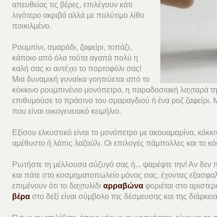
απευθείας τις βέρες, επιλέγουν κάτι
λιγότερο ακριβό αλλά με πολύτιμο λίθο
ποικιλμένο.
Ρουμπίνι, σμαράδι, ζαφείρι, τοπάζι,
κάποιο από όλα τούτα αγαπά πολύ η
καλή σας κι αντέχει το πορτοφόλι σας!
Μια δυναμική γυναίκα γοητεύεται από το
κόκκινο ρουμπινένιο μονόπετρο, η παραδοσιακή λαχταρά τη
επιθυμούσε το πράσινο του σμαραγδιού ή ένα ροζ ζαφείρι.
που είναι οικογενειακό κειμήλιο.
Εξίσου ελκυστικό είναι το μονόπετρο με ακουαμαρίνα, κόκκινο
αμέθυστο ή λάπις λαζούλι. Οι επιλογές πάμπολλες και το κ
Ρωτήστε τη μέλλουσα σύζυγό σας ή... ψαρέψτε την! Αν δεν πά
και πάτε στο κοσμηματοπωλείο μόνος σας, έχοντας εξασφαλ
επιμένουν ότι το δαχτυλίδι
αρραβώνα
φοριέται στο αριστερ
βέρα
στο δεξί είναι σύμβολο της δέσμευσης και της διάρκεια