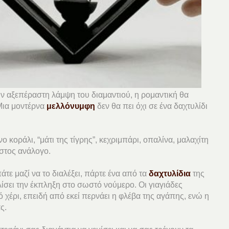
ν αξεπέραστη λάμψη του διαμαντιού, η ρομαντική θα
 Μια μοντέρνα
μελλόνυμφη
δεν θα πει όχι σε ένα δαχτυλίδι
 κοράλι, “μάτι της τίγρης”, κεχριμπάρι, οπαλίνα, μαλαχίτη
όστος ανάλογο.
τε μαζί να το διαλέξει, πάρτε ένα από τα
δαχτυλίδια
της
ίσει την έκπληξη στο σωστό νούμερο. Οι γιαγιάδες
ό χέρι, επειδή από εκεί περνάει η φλέβα της αγάπης, ενώ η
ς.