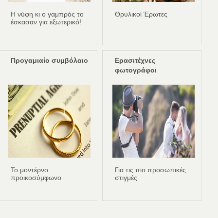
Η νύφη κι ο γαμπρός το
Θρυλικοί Έρωτες
έσκασαν για εξωτερικό!
Προγαμιαίο συμβόλαιο
Ερασιτέχνες
φωτογράφοι
Το μοντέρνο
Για τις πιο προσωπικές
προικοσύμφωνο
στιγμές