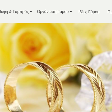
Νύφη & Γαμπρός
Οργάνωση Γάμου
Ιδέες Γάμου
Πρ