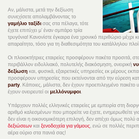
Αν, μάλιστα, μετά την δεξίωση
συνεχίσετε απολαμβάνοντας το
γαμήλιο ταξίδι
σας στα πέλαγα, τότε
έχετε επιτύχει μ' έναν σμπάρο τρία
τρυγόνια! Κανονίστε έγκαιρα ένα χρονικό περιθώριο μέχρι κ
απαραίτητο, τόσο για τη διαθεσιμότητα του κατάλληλου πλοί
Οι πλοιοκτήτριες εταιρείες προσφέρουν πακέτα προσιτά, στ
περιβάλλον ειδυλλιακό, πολυτελής διακόσμηση, ονειρική
νυ
δεξίωση
και, φυσικά, εξαιρετικές υπηρεσίες εκ μέρους εκπ
προσφέρουν υπηρεσίες που εκτείνονται από την εύρεση κα
party
. Κάποιες, μάλιστα, δεν έχουν προεπιλεγμένο πακέτο 
έχουν ονειρευτεί οι
μελλόνυμφοι
.
Υπάρχουν πολλές ελληνικές εταιρείες με εμπειρία στη διοργ
αριθμό καλεσμένων που μπορείτε να έχετε, ενημερωθείτε γι
δεν είναι η οικονομικότερη επιλογή, δεν απέχει όμως πολύ
δεξιώσεων
και
ξενοδοχεία για γάμους
, ενώ σε πολλές περιπ
αέρα ούριο στα πανιά σας!