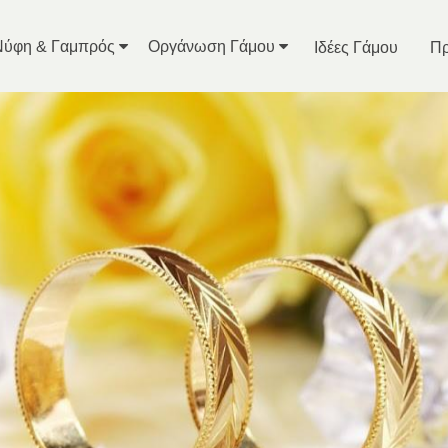
Νύφη & Γαμπρός
Οργάνωση Γάμου
Ιδέες Γάμου
Πρ