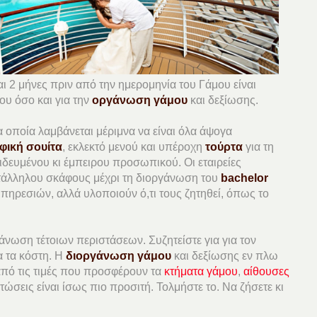
αι 2 μήνες πριν από την ημερομηνία του Γάμου είναι
ου όσο και για την
οργάνωση γάμου
και δεξίωσης.
α οποία λαμβάνεται μέριμνα να είναι όλα άψογα
φική σουίτα
, εκλεκτό μενού και υπέροχη
τούρτα
για τη
αιδευμένου κι έμπειρου προσωπικού. Οι εταιρείες
τάλληλου σκάφους μέχρι τη διοργάνωση του
bachelor
υπηρεσιών, αλλά υλοποιούν ό,τι τους ζητηθεί, όπως το
άνωση τέτοιων περιστάσεων. Συζητείστε για για τον
α τα κόστη. Η
διοργάνωση γάμου
και δεξίωσης εν πλω
 από τις τιμές που προσφέρουν τα
κτήματα γάμου
,
αίθουσες
τώσεις είναι ίσως πιο προσιτή. Τολμήστε το. Να ζήσετε κι