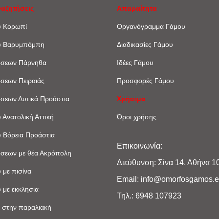
ναζητήσεις
Απαραίτητα
υ Κορωπί
Οργανόγραμμα Γάμου
υ Βαρυμπόμπη
Διαδικασίες Γάμου
ώσεων Πάρνηθα
Ιδέες Γάμου
ώσεων Πειραιάς
Προσφορές Γάμου
ώσεων Δυτικά Προάστια
Χρήσιμα
 Ανατολική Αττική
Όροι χρήσης
 Βόρεια Προάστια
Επικοινωνία:
ώσεων με θέα Ακρόπoλη
Διεύθυνση: Σίνα 14, Αθήνα 1
 με πισίνα
Email: info@omorfosgamos.
 με εκκλησία
Τηλ.: 6948 107923
 στην παραλιακή