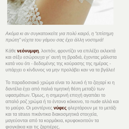
Ακόμα κι αν συγκατοικείτε για πολύ καιρό, η “επίσημη
πρώτη” νύχτα του γάμου σας έχει άλλη νοστιμιά!
Κάθε
νεόνυμφη
, λοιπόν, φροντίζει να επιλέξει εκλεκτά
και σέξυ εσώρουχα γι' αυτή τη βραδιά, έχοντας μάλιστα
κατά νου ότι - δεδομένης της κούρασης της ημέρας -
υπάρχει ο κίνδυνος να μην προλάβει καν να τα βγάλει!
Το παραδοσιακό χρώμα είναι το λευκό ή το ζαχαρί κι η
δαντέλα έχει από παλιά τιμητική θέση μεταξύ των
υφασμάτων. Όμως, η σημερινή εποχή αγαπάει το
απαλό ροζ χρώμα ή το έντονο κόκκινο, το nude αλλά και
το μαύρο. Οι μοντέρνες
νύφες
φλερτάρουν με το μετάξι
και τα strass πικάντικα διακοσμητικά στοιχεία,
μαγεύονται από τα κορμάκια, κρυφοκοιτούν τα
φιογκάκια και τις ζαρτιέρες.