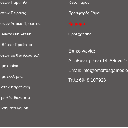
ώσεων Πάρνηθα
Ιδέες Γάμου
ώσεων Πειραιάς
Προσφορές Γάμου
ώσεων Δυτικά Προάστια
Χρήσιμα
 Ανατολική Αττική
Όροι χρήσης
 Βόρεια Προάστια
Επικοινωνία:
ώσεων με θέα Ακρόπoλη
Διεύθυνση: Σίνα 14, Αθήνα 1
 με πισίνα
Email: info@omorfosgamos.
 με εκκλησία
Τηλ.: 6948 107923
 στην παραλιακή
 με θέα θάλασσα
 κτήματα γάμου