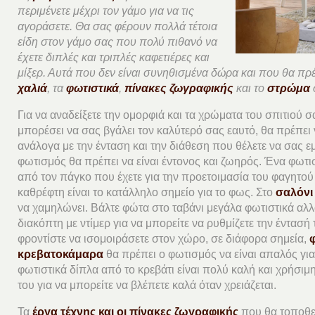
περιμένετε μέχρι τον γάμο για να τις
αγοράσετε. Θα σας φέρουν πολλά τέτοια
είδη στον γάμο σας που πολύ πιθανό να
έχετε διπλές και τριπλές καφετιέρες και
μίξερ. Αυτά που δεν είναι συνηθισμένα δώρα και που θα πρέπε
χαλιά
, τα
φωτιστικά
,
πίνακες ζωγραφικής
και το
στρώμα
Για να αναδείξετε την ομορφιά και τα χρώματα του σπιτιού 
μπορέσει να σας βγάλει τον καλύτερό σας εαυτό, θα πρέπει
ανάλογα με την ένταση και την διάθεση που θέλετε να σας ε
φωτισμός θα πρέπει να είναι έντονος και ζωηρός. Ένα φωτι
από τον πάγκο που έχετε για την προετοιμασία του φαγητού 
καθρέφτη είναι το κατάλληλο σημείο για το φως. Στο
σαλόνι
να χαμηλώνει. Βάλτε φώτα στο ταβάνι μεγάλα φωτιστικά αλλ
διακόπτη με ντίμερ για να μπορείτε να ρυθμίζετε την έντασή 
φροντίστε να ισομοιράσετε στον χώρο, σε διάφορα σημεία,
κρεβατοκάμαρα
θα πρέπει ο φωτισμός να είναι απαλός για
φωτιστικά δίπλα από το κρεβάτι είναι πολύ καλή και χρήσιμ
του για να μπορείτε να βλέπετε καλά όταν χρειάζεται.
Τα
έργα τέχνης και οι πίνακες ζωγραφικής
που θα τοποθετ