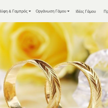
Νύφη & Γαμπρός
Οργάνωση Γάμου
Ιδέες Γάμου
Πρ